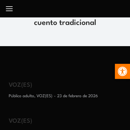
cuento tradicional
Abr
VOZ(ES)
Público adulto
,
VOZ(ES)
23 de febrero de 2026
VOZ(ES)