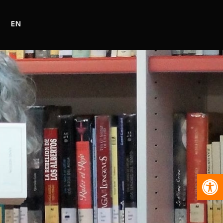
EN
Abr