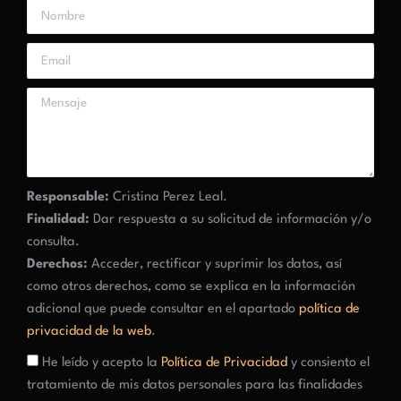
Responsable:
Cristina Perez Leal.
Finalidad:
Dar respuesta a su solicitud de información y/o
consulta.
Derechos:
Acceder, rectificar y suprimir los datos, así
como otros derechos, como se explica en la información
adicional que puede consultar en el apartado
política de
privacidad de la web
.
He leído y acepto la
Política de Privacidad
y consiento el
tratamiento de mis datos personales para las finalidades