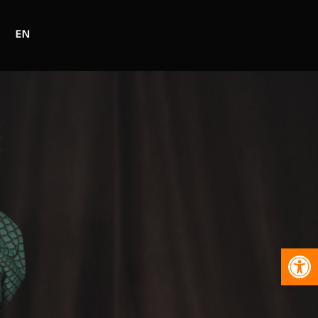
EN
Abr