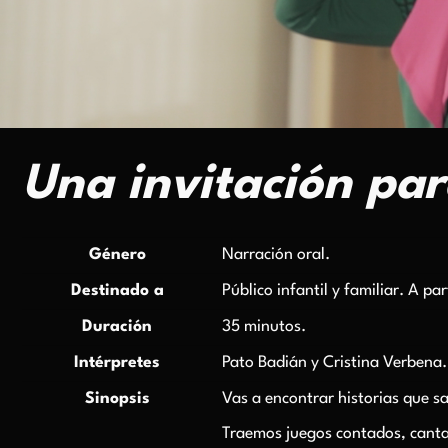
Una invitación par
Género
Narración oral.
Destinado a
Público infantil y familiar. A pa
Duración
35 minutos.
Intérpretes
Pato Badián y Cristina Verbena
Sinopsis
Vas a encontrar historias que s
Traemos juegos contados, canta