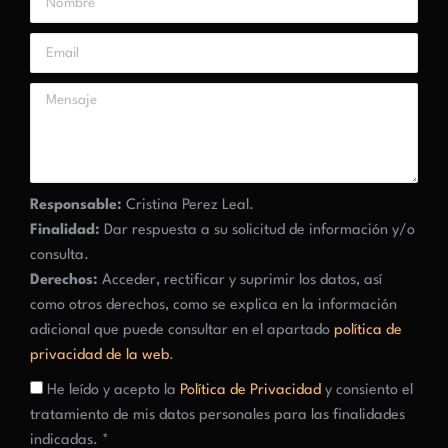
Responsable:
Cristina Perez Leal.
Finalidad:
Dar respuesta a su solicitud de información y/o
consulta.
Derechos:
Acceder, rectificar y suprimir los datos, así
como otros derechos, como se explica en la información
adicional que puede consultar en el apartado
política de
privacidad de la web
.
He leído y acepto la
Política de Privacidad
y consiento el
tratamiento de mis datos personales para las finalidades
indicadas. *