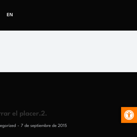
EN
Abr
rar el placer.2.
egorized
7 de septiembre de 2015