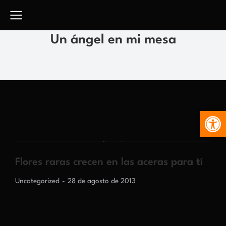
Un ángel en mi mesa
Abr
Flores raras crecen en las aceras para tí
Uncategorized
28 de agosto de 2013