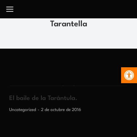
Tarantella
Abr
El baile de la Tarántula.
Uncategorized
2 de octubre de 2016