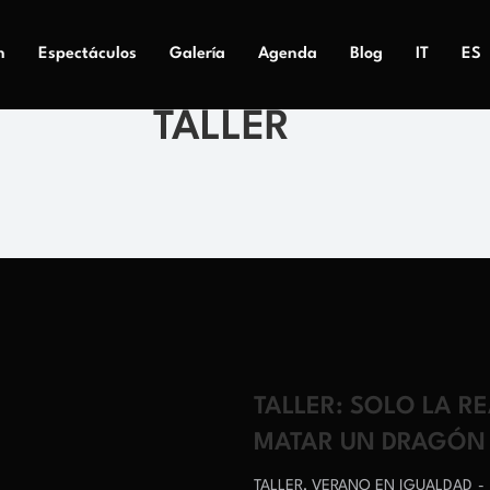
n
Espectáculos
Galería
Agenda
Blog
IT
ES
TALLER
TALLER: SOLO LA R
MATAR UN DRAGÓN
TALLER
,
VERANO EN IGUALDAD