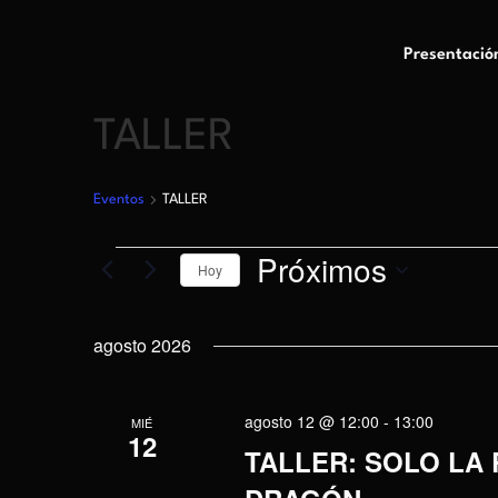
Presentació
TALLER
Eventos
TALLER
Próximos
Hoy
Selecciona
la
agosto 2026
fecha.
agosto 12 @ 12:00
-
13:00
MIÉ
12
TALLER: SOLO LA