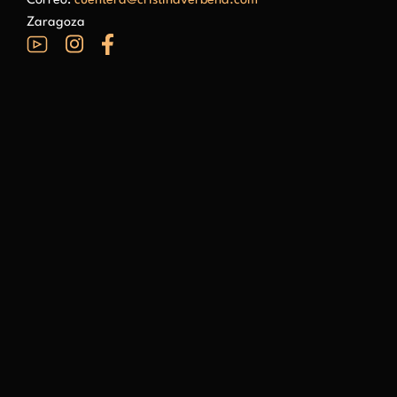
Correo:
cuentera@cristinaverbena.com
Zaragoza