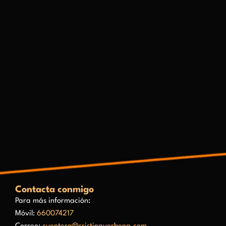
Contacta conmigo
Para más información:
Móvil:
660074217