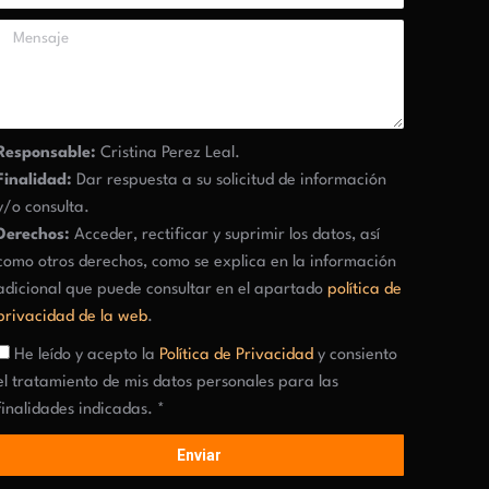
Responsable:
Cristina Perez Leal.
Finalidad:
Dar respuesta a su solicitud de información
y/o consulta.
Derechos:
Acceder, rectificar y suprimir los datos, así
como otros derechos, como se explica en la información
adicional que puede consultar en el apartado
política de
privacidad de la web
.
He leído y acepto la
Política de Privacidad
y consiento
el tratamiento de mis datos personales para las
finalidades indicadas. *
Enviar