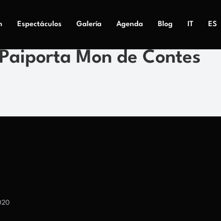
n
Espectáculos
Galería
Agenda
Blog
IT
ES
Paiporta Mon de Contes
020