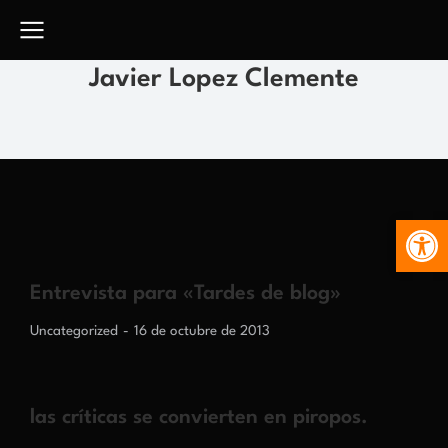
Javier Lopez Clemente
Abr
Entrevista para «Tardes de blog»
Uncategorized
16 de octubre de 2013
las críticas se convierten en piropos.