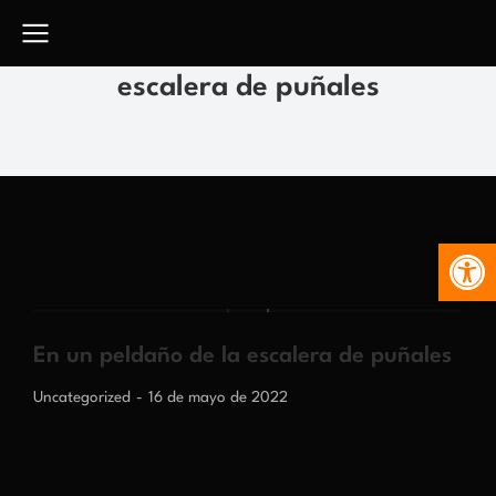
escalera de puñales
Abr
En un peldaño de la escalera de puñales
Uncategorized
16 de mayo de 2022