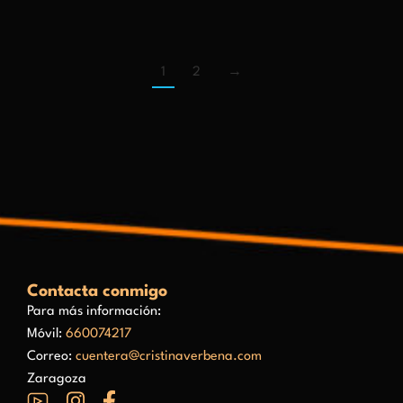
1
2
→
Contacta conmigo
Para más información:
Móvil:
660074217
Correo:
cuentera@cristinaverbena.com
Zaragoza