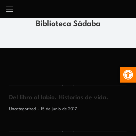
Biblioteca Sádaba
Abr
Del libro al labio. Historias de vida.
Uncategorized
15 de junio de 2017