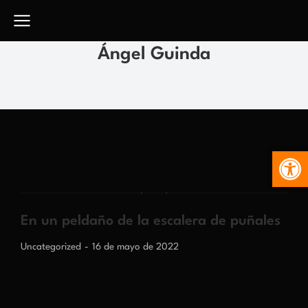
Ángel Guinda
Abr
En un peldaño de la escalera de puñales
Uncategorized
16 de mayo de 2022