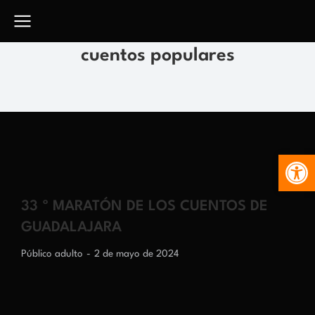
cuentos populares
Abr
33 º MARATÓN DE LOS CUENTOS DE
GUADALAJARA
Público adulto
2 de mayo de 2024