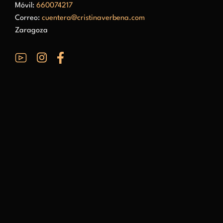
Móvil:
660074217
Correo:
cuentera@cristinaverbena.com
Zaragoza