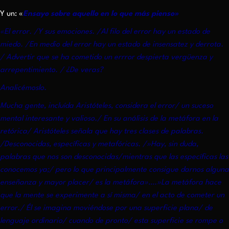
Y un: «
Ensayo sobre aquello en lo que más pienso»
«El error. /Y sus emociones. /Al filo del error hay un estado de
miedo. /En medio del error hay un estado de insensatez y derrota.
/ Advertir que se ha cometido un errror despierta vergüenza y
arrepentimiento. / ¿De veras?
Analicémoslo.
Mucha gente, incluída Aristóteles, considera el error/ un suceso
mental interesante y valioso./ En su análisis de la metáfora en la
retórica/ Aristóteles señala que hay tres clases de palabras.
/Desconocidas, específicas y metafóricas. /»Hay, sin duda,
palabras que nos son desconocidas/mientras que las específicas las
conocemos ya;/ pero lo que principalmente consigue darnos alguna
enseñanza y mayor placer/ es la metáfora»….»La metáfora hace
que la mente se experimente a sí misma/ en el acto de cometer un
error./ Él se imagina moviéndose por una superficie plana/ de
lenguaje ordinario/ cuando de pronto/ esta superficie se rompe o