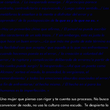
se complica. / Lo inesperado emerge. / Al principio parece
extraño, contradictorio o equivocado./ Luego cobra sentido…/ Las
metáforas le enseñan a la mente a disfrutar del error y a
aprender/ de la yuxtaposición de
lo que es y lo que no es. «
«Hay un proverbio chino que afirma, / El pincel no puede escribir
dos caracteres de un solo trazo. / Y sin embargo, esto es justo lo
que hace un buen error»…»Lo que más me gusta de este término es
la facilidad con que acepta/ que aquello a lo que nos enfrentamos
cuando hacemos poesía es el error, / la creación a voluntad del
error,/ la ruptura y complicación deliberada de errores/a partir de
los cuales puede surgir/ lo inesperado»…»Así que un poeta como
Alcman/ sortea el miedo, la ansiedad, la vergüenza, el
remordimiento/ y todas las emociones absurdas asociadas al error/
a fin de enfrentarse/ al hecho mismo. / El hecho en sí para los
humanos es la imperfección. «
Una mujer que piensa con rigor y te cuenta sus procesos. No busca
convencer de nada, no usa la cultura como escudo. Te despierta la