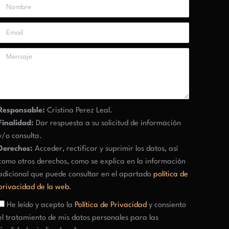
Responsable:
Cristina Perez Leal.
Finalidad:
Dar respuesta a su solicitud de información
y/o consulta.
Derechos:
Acceder, rectificar y suprimir los datos, así
como otros derechos, como se explica en la información
adicional que puede consultar en el apartado
política de
privacidad de la web
.
He leído y acepto la
Política de Privacidad
y consiento
el tratamiento de mis datos personales para las