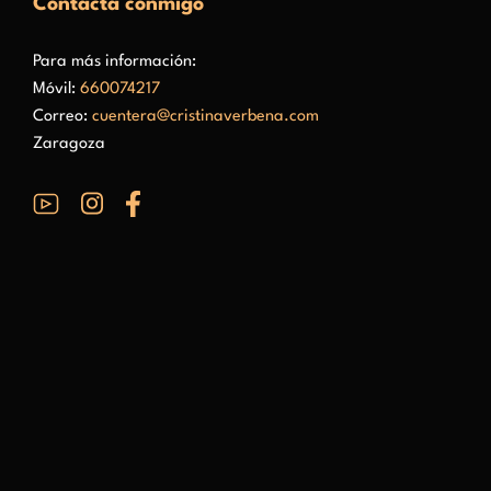
Contacta conmigo
Para más información:
Móvil:
660074217
Correo:
cuentera@cristinaverbena.com
Zaragoza