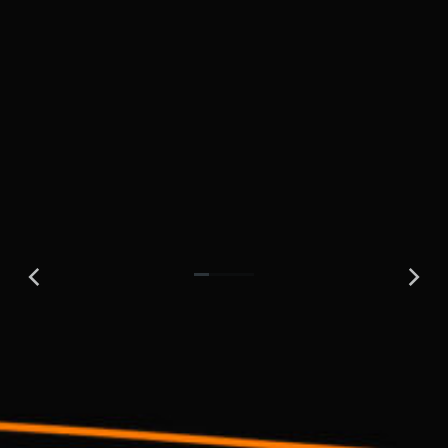
Vivamus sagittis tortor et nisi dolor ipsum – ipsum nulla
glavida dolor ipsum elementum dolor.
View case