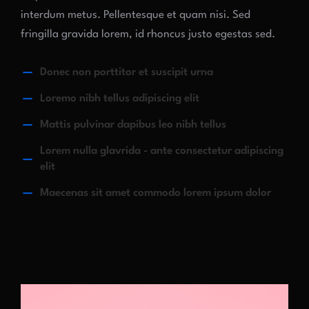
interdum metus. Pellentesque et quam nisi. Sed
fringilla gravida lorem, id rhoncus justo egestas sed.
Donec non porttitor et suscipit urna
Loremo nibh tellus adipiscing elit
Mattis pulvinar dapibus leo nibh tellus
Lorem nulla glavrida - ante consectetur adipiscing
elit
Maecenas sit amet commodo lorem ipsum dolor