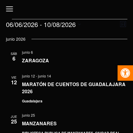
06/06/2026
 - 
10/08/2026
Na
Nav
Lista
Selecciona
de
de
junio 2026
la
vis
fecha.
vis
junio 6
SÁB
de
6
ZARAGOZA
Eve
Abr
junio 12
-
junio 14
VIE
12
MARATÓN DE CUENTOS DE GUADALAJARA
2026
Guadalajara
junio 25
JUE
25
MANZANARES