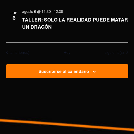
agosto 6 @ 11:30
-
12:30
JUE
6
TALLER: SOLO LA REALIDAD PUEDE MATAR
UN DRAGÓN
Eventos
Eventos
anterior(es)
Hoy
siguiente(s)
Suscribirse al calendario