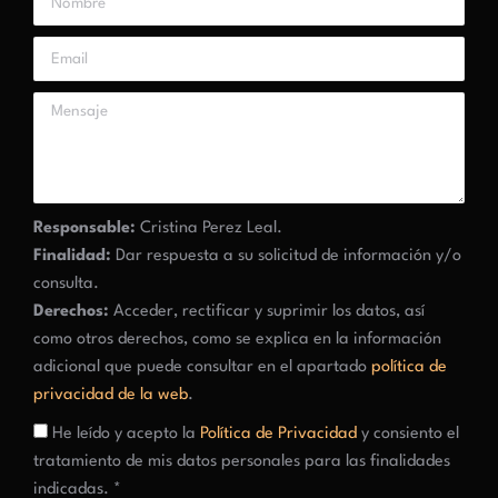
Responsable:
Cristina Perez Leal.
Finalidad:
Dar respuesta a su solicitud de información y/o
consulta.
Derechos:
Acceder, rectificar y suprimir los datos, así
como otros derechos, como se explica en la información
adicional que puede consultar en el apartado
política de
privacidad de la web
.
He leído y acepto la
Política de Privacidad
y consiento el
tratamiento de mis datos personales para las finalidades
indicadas. *