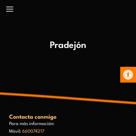
Pradejón
Abr
Contacta conmigo
Para más información:
Móvil:
660074217