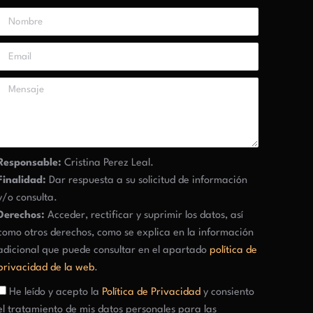
Responsable:
Cristina Perez Leal.
Finalidad:
Dar respuesta a su solicitud de información
y/o consulta.
Derechos:
Acceder, rectificar y suprimir los datos, así
como otros derechos, como se explica en la información
adicional que puede consultar en el apartado
política de
privacidad de la web
.
He leído y acepto la
Política de Privacidad
y consiento
el tratamiento de mis datos personales para las