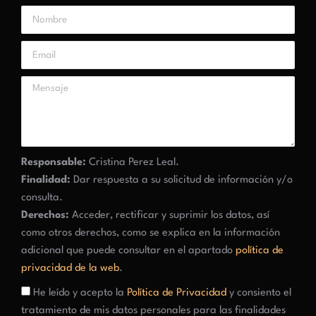
Responsable:
Cristina Perez Leal.
Finalidad:
Dar respuesta a su solicitud de información y/o
consulta.
Derechos:
Acceder, rectificar y suprimir los datos, así
como otros derechos, como se explica en la información
adicional que puede consultar en el apartado
política de
privacidad de la web
.
He leído y acepto la
Política de Privacidad
y consiento el
tratamiento de mis datos personales para las finalidades