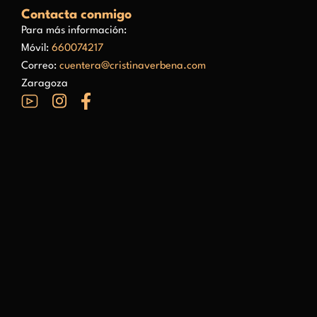
Contacta conmigo
Para más información:
Móvil:
660074217
Correo:
cuentera@cristinaverbena.com
Zaragoza