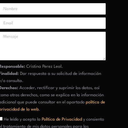
Responsable:
Cristina Perez Leal.
Finalidad:
Dar respuesta a su solicitud de información
y/o consulta.
Derechos:
Acceder, rectificar y suprimir los datos, así
como otros derechos, como se explica en la información
adicional que puede consultar en el apartado
política de
privacidad de la web
.
He leído y acepto la
Política de Privacidad
y consiento
el tratamiento de mis datos personales para las