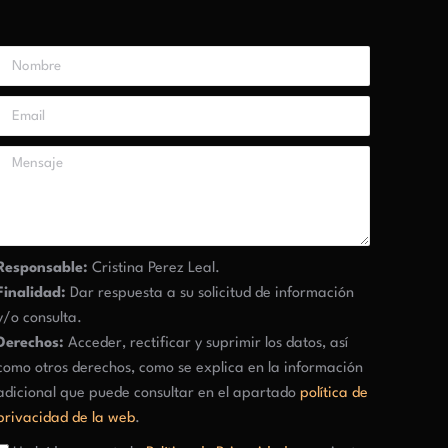
Responsable:
Cristina Perez Leal.
Finalidad:
Dar respuesta a su solicitud de información
y/o consulta.
Derechos:
Acceder, rectificar y suprimir los datos, así
como otros derechos, como se explica en la información
adicional que puede consultar en el apartado
política de
privacidad de la web
.