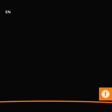
EN
Abr