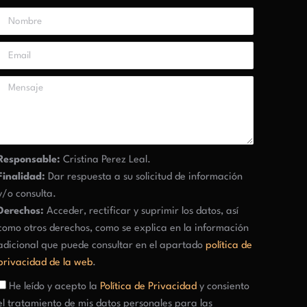
Responsable:
Cristina Perez Leal.
Finalidad:
Dar respuesta a su solicitud de información
y/o consulta.
Derechos:
Acceder, rectificar y suprimir los datos, así
como otros derechos, como se explica en la información
adicional que puede consultar en el apartado
política de
privacidad de la web
.
He leído y acepto la
Política de Privacidad
y consiento
el tratamiento de mis datos personales para las