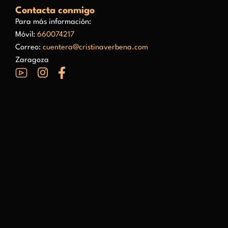
Contacta conmigo
Para más información:
Móvil:
660074217
Correo:
cuentera@cristinaverbena.com
Zaragoza