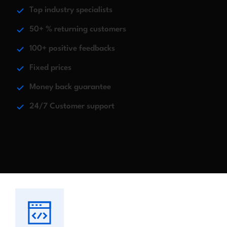
Top industry specialists
50+ % returning customers
100+ positive feedbacks
Fixed prices
Money back guarantee
24/7 Customer support