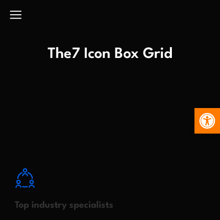
The7 Icon Box Grid
Abr
Top industry specialists