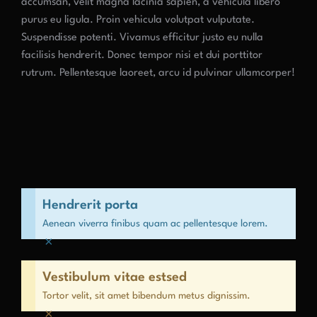
accumsan, velit magna lacinia sapien, a vehicula libero
purus eu ligula. Proin vehicula volutpat vulputate.
Suspendisse potenti. Vivamus efficitur justo eu nulla
facilisis hendrerit. Donec tempor nisi et dui porttitor
rutrum. Pellentesque laoreet, arcu id pulvinar ullamcorper!
Hendrerit porta
Aenean viverra finibus quam ac pellentesque lorem.
×
Vestibulum vitae estsed
Tortor velit, sit amet bibendum metus dignissim.
×