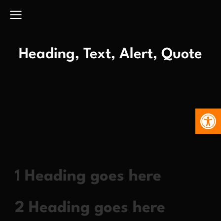
Heading, Text, Alert, Quote
Abr
1 Heading goes here
2 Heading goes here