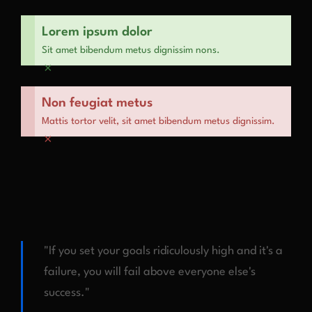
Lorem ipsum dolor
Sit amet bibendum metus dignissim nons.
×
Non feugiat metus
Mattis tortor velit, sit amet bibendum metus dignissim.
×
"If you set your goals ridiculously high and it's a
failure, you will fail above everyone else's
success."